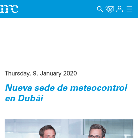
Applications
Products
Support & Learning
Company
Thursday, 9. January 2020
Career
Nueva sede de meteocontrol
en Dubái
Language
Imprint
Data privacy
Whistleblower channel