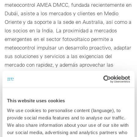
meteocontrol AMEA DMCC, fundada recientemente en
Dubái, asiste a los mercados y clientes en Medio
Oriente y da soporte a la sede en Australia, así como a
los socios en la India. La proximidad a mercados
emergentes en el sector fotovoltaico permite a
meteocontrol impulsar un desarrollo proactivo, adaptar
sus soluciones y servicios a las exigencias del
mercado con rapidez, y además aprovechar las
sinergias. meteocontrol AMEA DMCC tiene
firmemente su vista fija en los mercados fotovoltaicos
del sudeste asiático y el sur de África. Los estudios de
mercado pronostican un fuerte crecimiento del sector
This website uses cookies
de la energía solar en todo el mundo y especialmente
We use cookies to personalise content (language), to
en los países que el equipo de meteocontrol coordina
provide social media features and to analyse our traffic.
desde Dubái.
We also share information about your use of our site with
our social media, advertising and analytics partners who