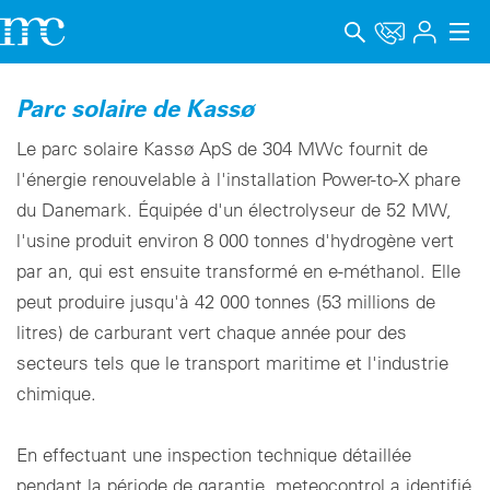
Applications
Parc solaire de Kassø
Produits
Le parc solaire Kassø ApS de 304 MWc fournit de
l'énergie renouvelable à l'installation Power-to-X phare
Support & Formation
du Danemark. Équipée d'un électrolyseur de 52 MW,
l'usine produit environ 8 000 tonnes d'hydrogène vert
Entreprise
par an, qui est ensuite transformé en e-méthanol. Elle
Carrière
peut produire jusqu'à 42 000 tonnes (53 millions de
litres) de carburant vert chaque année pour des
Langue
secteurs tels que le transport maritime et l'industrie
Mentions légales
chimique.
Protection des données
En effectuant une inspection technique détaillée
Canal de signalement
pendant la période de garantie, meteocontrol a identifié