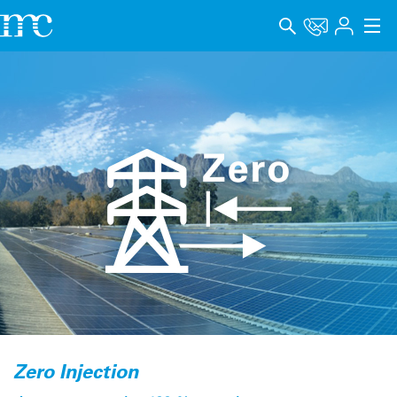
Applications
Produits
Support & Formation
Entreprise
Carrière
Langue
Mentions légales
Protection des données
Zero Injection
Canal de signalement