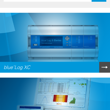
blue’Log XC