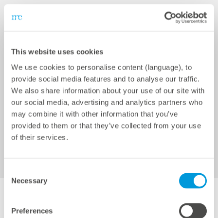
En présence de variations de la production
d'énergie solaire dues aux conditions
météorologiques ou en cas de variations de charge
soudaines, l'injection d'énergie solaire excédentaire
This website uses cookies
est automatiquement limitée à la puissance active
We use cookies to personalise content (language), to
connectée.
provide social media features and to analyse our traffic.
We also share information about your use of our site with
our social media, advertising and analytics partners who
La mesure continue de la puissance active au point
may combine it with other information that you’ve
de raccordement au réseau ainsi que la régulation
provided to them or that they’ve collected from your use
performante de l’installation par le
blue’Log XC
of their services.
permettent de configurer des centrales solaires
affichant une autoconsommation proche de 100%.
Consent
Necessary
Selection
Preferences