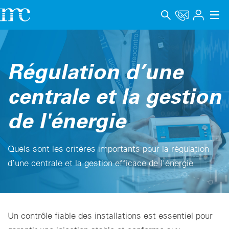
Applications
Régulation d’une
Produits
centrale et la gestion
Support & Formation
de l'énergie
Entreprise
Carrière
Quels sont les critères importants pour la régulation
Langue
d’une centrale et la gestion efficace de l'énergie
Mentions légales
Protection des données
Un contrôle fiable des installations est essentiel pour
Canal de signalement