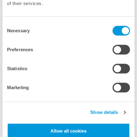
of their services.
Consent
Références
Necessary
Selection
Preferences
Statistics
Marketing
Projet Hova : le plus grand système agro-
photovoltaïque de Suède
Show details
Suède
Allow all cookies