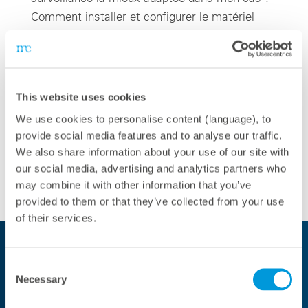
Comment installer et configurer le matériel
blue’Log® ? Comment fonctionne Power Control
? Vous apprendrez ici comment utiliser la série
X blue’Log® dans votre cas d’application. Cette
formation est complétée par des exercices
This website uses cookies
pratiques, des…
We use cookies to personalise content (language), to
provide social media features and to analyse our traffic.
Plus d'informations
We also share information about your use of our site with
our social media, advertising and analytics partners who
may combine it with other information that you’ve
provided to them or that they’ve collected from your use
of their services.
FAQ
Consent
Necessary
Selection
Qu'est-ce que la meteocontrol Academy et