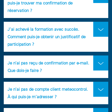
puis-je trouver ma confirmation de
réservation ?
J’ai achevé la formation avec succès.
Comment puis-je obtenir un justificatif de
participation ?
Je n’ai pas reçu de confirmation par e-mail.
Que dois-je faire ?
Je n’ai pas de compte client meteocontrol.
À qui puis-je m’adresser ?