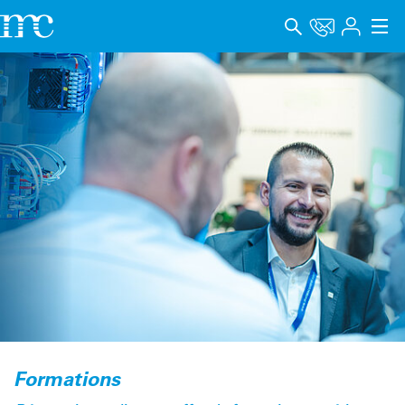
Applications
Produits
Support & Formation
Entreprise
Carrière
Langue
Mentions légales
Protection des données
Formations
Canal de signalement