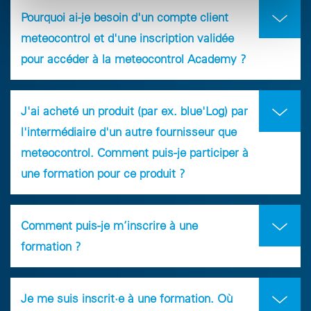
Pourquoi ai-je besoin d'un compte client
meteocontrol et d'une inscription validée
pour accéder à la meteocontrol Academy ?
J'ai acheté un produit (par ex. blue'Log) par
l'intermédiaire d'un autre fournisseur que
meteocontrol. Comment puis-je participer à
une formation pour ce produit ?
Comment puis-je m’inscrire à une
formation ?
Je me suis inscrit·e à une formation. Où