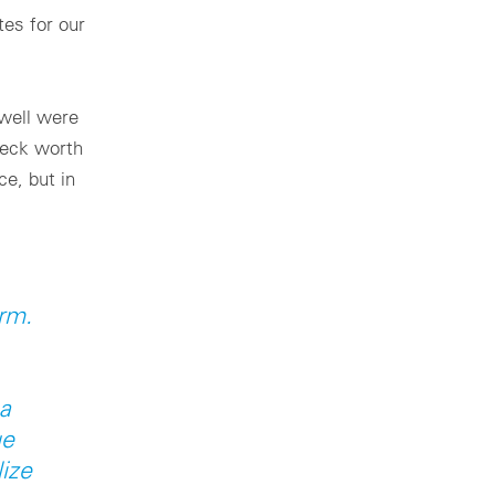
es for our
well were
check worth
e, but in
rm.
 a
ue
ize