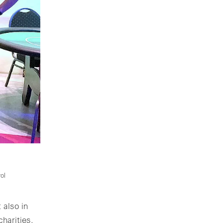
ol
 also in
charities.