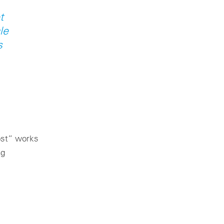
t
le
s
ost” works
ng