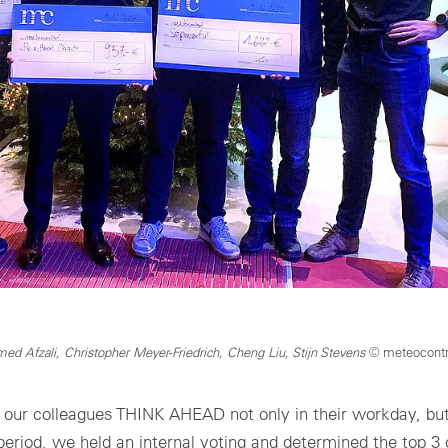
amed Afzali, Christopher Meyer-Friedrich, Cheng Liu, Stijn Stevens
© meteocontr
 our colleagues THINK AHEAD not only in their workday, but
 period, we held an internal voting and determined the top 3 