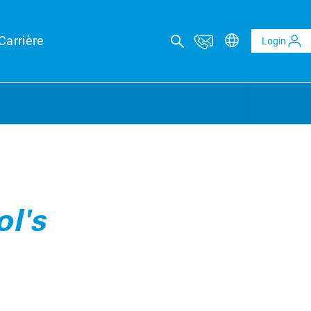
Carrière
Login
IL TECHNIQUE
eports
ol's
eld forecasts for your financing security
techniques photovoltaïques et BESS
ns techniques indépendantes pour projets PV & BESS
echnique indépendant
et Verifications technique
ion technique