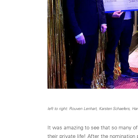
left to right: Rouven Lenhart, Karsten Schaefers, H
It was amazing to see that so many of
their private life! After the nomination