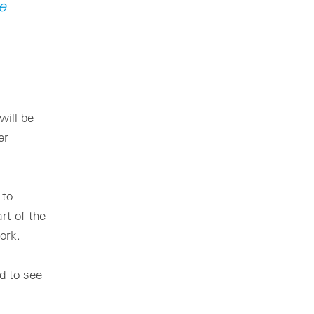
e
will be
er
 to
rt of the
ork.
d to see