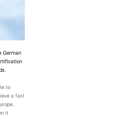
he German
tification
rds.
le to
ieve a fast
urope.
n it