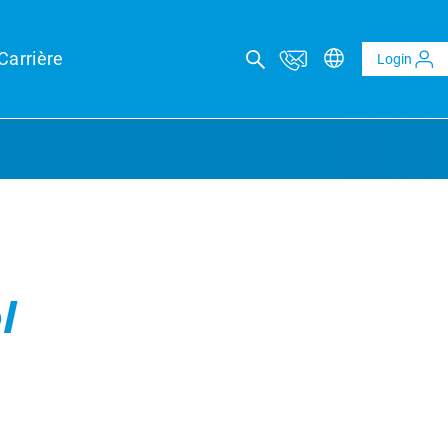
Carrière
Login
IL TECHNIQUE
eports
l
eld forecasts for your financing security
techniques photovoltaïques et BESS
ns techniques indépendantes pour projets PV & BESS
echnique indépendant
et Verifications technique
ion technique