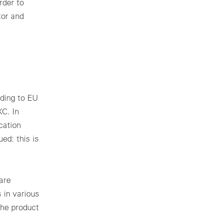
rder to
tor and
rding to EU
XC. In
cation
ued: this is
are
 in various
the product