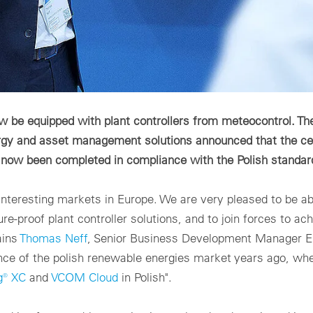
w be equipped with plant controllers from meteocontrol. T
rgy and asset management solutions announced that the cer
as now been completed in compliance with the Polish standa
interesting markets in Europe. We are very pleased to be ab
-proof plant controller solutions, and to join forces to ach
ains
Thomas Neff
, Senior Business Development Manager E
nce of the polish renewable energies market years ago, whe
g® XC
and
VCOM Cloud
in Polish".