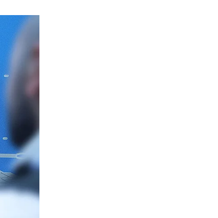
ualité sur site visant à identifier les défauts des installations
ion technique
nement optimal pour des systèmes photovoltaïques et de
'énergie (BESS) rentables
ensemble conseil technique
Réserver une démonstration