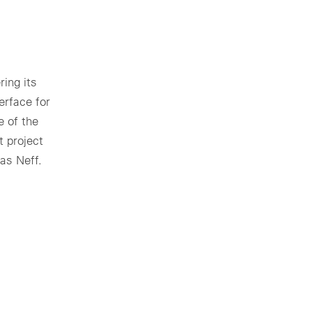
ring its
erface for
 of the
 project
mas Neff.