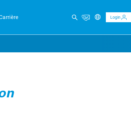
Carrière
Login
IL TECHNIQUE
eports
ion
eld forecasts for your financing security
techniques photovoltaïques et BESS
ns techniques indépendantes pour projets PV & BESS
echnique indépendant
et Verifications technique
ion technique