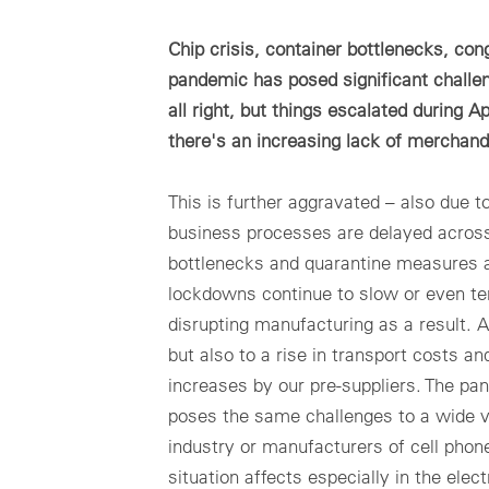
Surv
mc Assetpilot
Japanase
mc Shop
SC
donn
Système basé sur le Cloud pour la gestion financière de
Surv
Chip crisis, container bottlenecks, co
votre portefeuille d'énergies renouvelables
À propos de meteocontrol
Com
temp
Proj
pandemic has posed significant challen
mc Trust
Ca
pour
all right, but things escalated during A
flex
Coff
Tous les produits Cloud
Protection des données
l'ap
Uti
there's an increasing lack of merchand
Ca
Solu
Mentions légales
évol
Acce
This is further aggravated – also due t
loca
business processes are delayed across
bottlenecks and quarantine measures ar
T
lockdowns continue to slow or even tem
disrupting manufacturing as a result. A
but also to a rise in transport costs an
Nouveautés produits pour The smarter E 2026 (en anglais)
increases by our pre-suppliers. The pan
Vous ne connaissez pas encore VCOM?
poses the same challenges to a wide va
Réservez une démonstration ou contactez-nous directement par e-ma
industry or manufacturers of cell phon
situation affects especially in the ele