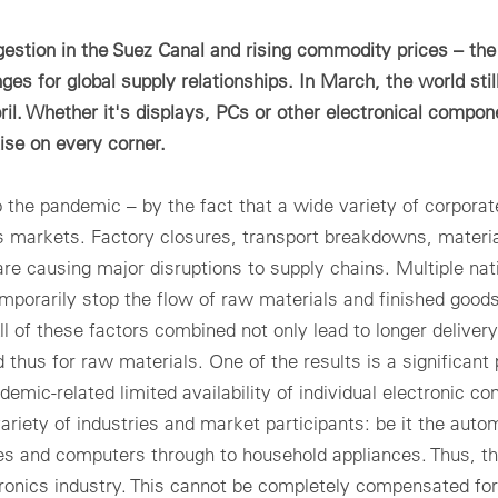
eillance précise de systèmes PV et batteries individuels et multiples :
Assurance q
ADA
ées en temps réel, analyses et rapports
Concept
eillance et gestion des centrales photovoltaïques sur site, retour en
ngestion in the Suez Canal and rising commodity prices – th
mercial et industriel
s réel et gestion des alarmes inclus
Dimension
ets C&I efficaces : conformité au réseau, régulation durable du parc
ges for global supply relationships. In March, the world sti
stockage d
binets
 les portefeuilles photovoltaïques. Standardisation, paramétrage
pril. Whether it's displays, PCs or other electronical compon
ible et simple.
rets électriques standardisées installées rapidement quelle que soit
plication, grande polyvalence
lity scale
ise on every corner.
Vue d'
pteurs, compteurs et communication
tions individuelles pour les grands parcs photovoltaïques :
utivité maximale et intégration fiable au réseau
ssoires pour la mesure de différents paramètres, la communication
Login
o the pandemic – by the fact that a wide variety of corpora
le des données et les sytèmes de montage
 markets. Factory closures, transport breakdowns, materia
Consultez nos informations sur la
protection des données
.
e causing major disruptions to supply chains. Multiple nat
ous les produits sur site
Mot de passe oublié ?
porarily stop the flow of raw materials and finished goods
ll of these factors combined not only lead to longer deliver
d thus for raw materials. One of the results is a significant 
demic-related limited availability of individual electronic 
riety of industries and market participants: be it the auto
il à
info-fr@meteocontrol.com
ou par téléphone au
+33 4 78 67 33 52
es and computers through to household appliances. Thus, th
ctronics industry. This cannot be completely compensated for