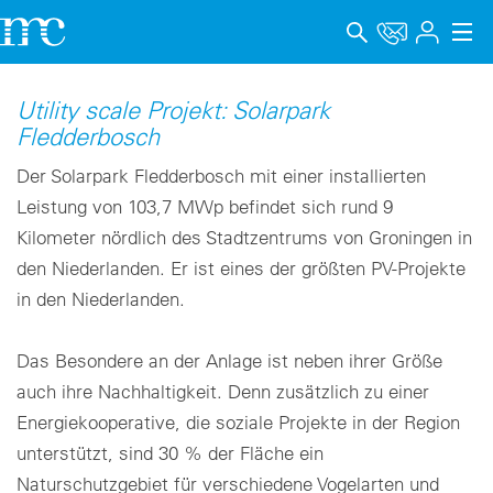
Anwendungen
Utility scale Projekt: Solarpark
Fledderbosch
Produkte
Der Solarpark Fledderbosch mit einer installierten
Support & Lernen
Leistung von 103,7 MWp befindet sich rund 9
Kilometer nördlich des Stadtzentrums von Groningen in
Unternehmen
den Niederlanden. Er ist eines der größten PV-Projekte
Karriere
in den Niederlanden.
Sprache
Das Besondere an der Anlage ist neben ihrer Größe
auch ihre Nachhaltigkeit. Denn zusätzlich zu einer
Impressum
Energiekooperative, die soziale Projekte in der Region
Datenschutz
unterstützt, sind 30 % der Fläche ein
Naturschutzgebiet für verschiedene Vogelarten und
Hinweisgebersystem