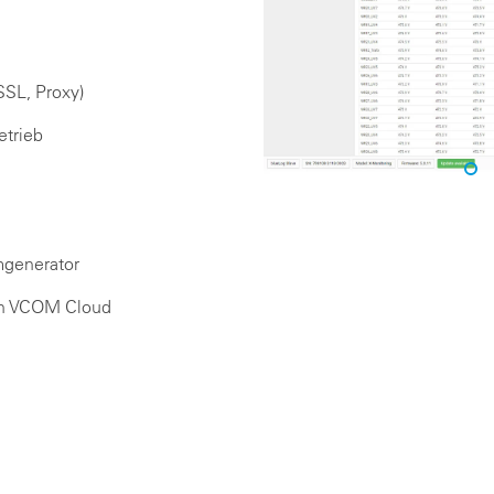
SSL, Proxy)
etrieb
mgenerator
in VCOM Cloud