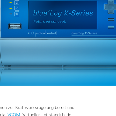
icherung vor Ort zur Identifikation von Anlagenmängeln
sche Auslegung
imensionierung für wirtschaftliche PV- & BESS-Systeme
sche Beratung Übersicht
Jetzt Demo buchen
ionen zur Kraftwerksregelung bereit und
rtal
VCOM
(Virtueller Leitstand) bildet