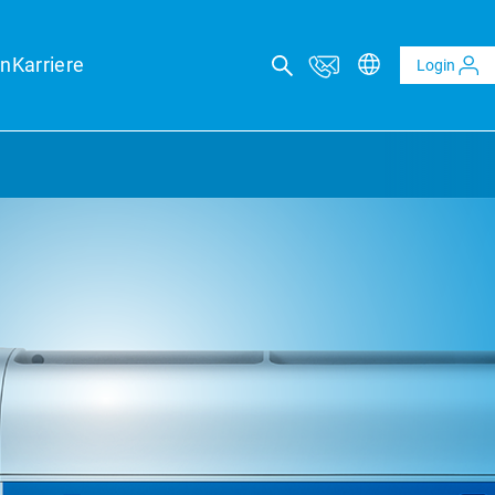
en
Karriere
Login
ISCHE BERATUNG
gutachten
tragsprognosen für Ihre Finanzierungssicherheit
d BESS-Gutachten
ge Analyse der Ertragspotenziale von PV und Speichern
che Due Diligence
mierung durch technische Prüfung Ihrer Projektplanung
che Inspektion