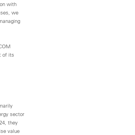
on with
sses, we
 managing
 VCOM
 of its
marily
ergy sector
24, they
ise value