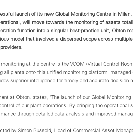
erien: Echtzeitdaten, Analysen und Berichte
Qualitätss
ADA Center
mercial & Industrial
Techni
wachung und Steuerung von PV-Kraftwerken vor Ort, inklusive
ssful launch of its new Global Monitoring Centre in Milan. 
ndardisierte Lösungen für netzkonforme Regelung und Überwachung
tzeit-Feedback und Alarmverwaltung
Optimale D
r PV-Projekte jeder Größe
operational, will move towards the monitoring of assets total
binets
lity scale
eration function into a singular best-practice unit, Obton m
dardisierte Schaltschränke für jeden Anwendungsfall– schnell
viduelle Lösungen für große Solarparks: Maximale Skalierbarkeit und
alliert, vielseitig einsetzbar
Techni
ious model that involved a dispersed scope across multiple
rlässige Netzintegration
nsorik, Zähler und Kommunikation
providers.
hör für die Messung verschiedener Parameter, die lokale
Einloggen
enkommunikation und die Montagetechnik
 monitoring at the centre is the VCOM (Virtual Control Roo
Bitte beachten Sie unsere
Datenschutzbestimmungen
.
 all plants onto this unified monitoring platform, managed 
lle On Site Produkte
Passwort vergessen?
des superior intelligence for timely and accurate decision-
nt at Obton, states, "The launch of our Global Monitoring
 control of our plant operations. By bringing the operational 
rmance through detailed data analysis and improved mana
ales@meteocontrol.com
oder
+49 821 34666-80
.
lected by Simon Russold, Head of Commercial Asset Manag