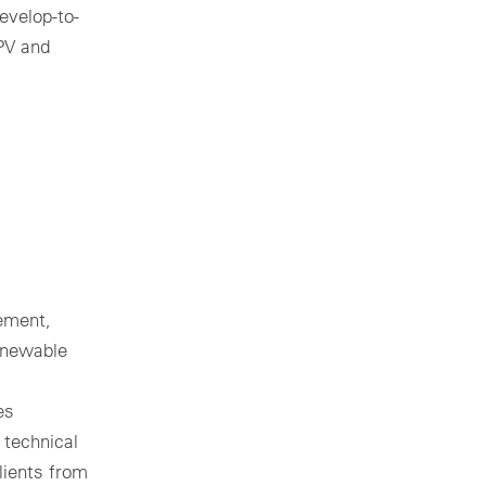
evelop-to-
 PV and
gement,
renewable
es
 technical
lients from