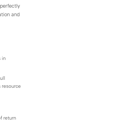
perfectly
ation and
 in
ull
s resource
f return