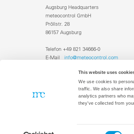
Augsburg Headquarters
meteocontrol GmbH
Pröllstr. 28
86157 Augsburg
Telefon +49 821 34666-0
E-Mail
info@meteocontrol.com
This website uses cookie
We use cookies to personal
traffic. We also share info
analytics partners who may
DE
EN
FR
IT
ES
J
they’ve collected from your
Consent