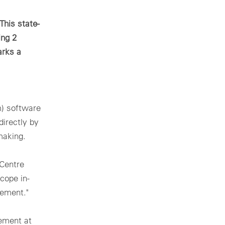
icherung vor Ort zur Identifikation von Anlagenmängeln
sche Auslegung
This state-
imensionierung für wirtschaftliche PV- & BESS-Systeme
ing 2
arks a
sche Beratung Übersicht
m) software
directly by
making.
 Centre
scope in-
Jetzt Demo buchen
gement."
ement at