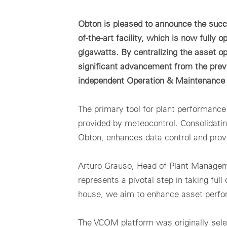
Batt
mc Assetpilot
Japanase
mc Shop
SC
Cloud-basiertes System für das Finanzmanagement Ihres
Com
Über
Portfolios aus erneuerbaren Energien
Obton is pleased to announce the succe
Über meteocontrol
Sta
Ech
– fü
of-the-art facility, which is now fully 
mc Trust
Ca
Uti
gigawatts. By centralizing the asset op
Stan
Alle Cloud Produkte
Datenschutz
Indi
inst
significant advancement from the prev
zuve
Se
Impressum
independent Operation & Maintenance 
Zube
Dat
The primary tool for plant performance
provided by meteocontrol. Consolidating
A
Obton, enhances data control and provi
Arturo Grauso, Head of Plant Manageme
Produktneuheiten zur The smarter E 2026
represents a pivotal step in taking full
Sie kennen VCOM noch nicht?
house, we aim to enhance asset perfo
Buchen Sie jetzt eine Demo oder wenden Sie sich direkt an uns unter
s
The VCOM platform was originally se