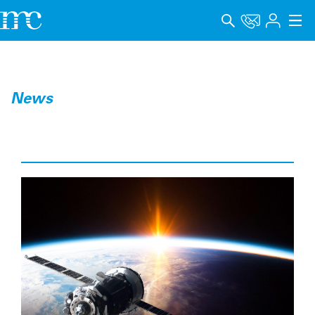
Anwendungen
Produkte
News
Support & Lernen
Unternehmen
Karriere
Sprache
Impressum
Datenschutz
Hinweisgebersystem