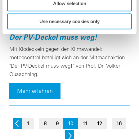
Allow selection
Use necessary cookies only
Montag, 3. Juni 2019
Der PV-Deckel muss weg!
Mit Klodeckeln gegen den Klimawandel:
meteocontrol beteiligt sich an der Mitmachaktion
"Der PV-Deckel muss weg!" von Prof. Dr. Volker
Quaschning.
Mehr erfahren
1
…
8
9
10
11
12
…
16