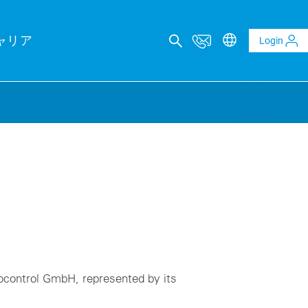
ャリア
Login
カルコンサルティング
レポート
ltaics and BESS reports
t analysis of PV and BESS revenue potential
al Due Diligence
 risk through technical review of your project planning
eocontrol GmbH, represented by its
al Inspection
ality assurance to identify asset defects