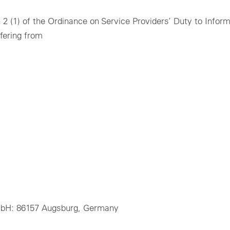
ADA
アルタイムデータ、分析、レポート。
Technic
地での太陽光発電所の監視と制御、リアルタイムフィードバックとア
用＆産業用
ーム管理を含む。
2 (1) of the Ordinance on Service Providers’ Duty to Inform
Optimal si
用＆産業用：電力網に適合した制御と監視を行うための標準型ソリュ
ャビネット
ffering from
ョン – どの規模のPVプロジェクトにも対応可能。
の用途にも適した統一型制御盤。素早く設置して様々な方法で使用可
ーティリティスケール
。
テク
ーティリティスケール：大規模ソーラーパーク向けのカスタマイズ型
ンサー、カウンター、通信
リューション：最大限のスケーラビリティと電力網への確実な統合。
種パラメーターの測定、ローカルデータ通信ならびに取り付け器具に
するアクセサリー。
Login
Please note our
privacy policy
.
すべてのオンサイト製品
Forgot your password?
81 3 5990 5373
.
GmbH: 86157 Augsburg, Germany