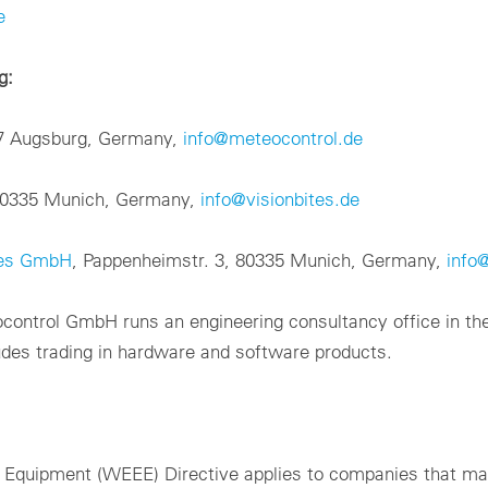
e
g:
57 Augsburg, Germany,
info@meteocontrol.de
 80335 Munich, Germany,
info@visionbites.de
tes GmbH
, Pappenheimstr. 3, 80335 Munich, Germany,
info
control GmbH runs an engineering consultancy office in th
ludes trading in hardware and software products.
 Equipment (WEEE) Directive applies to companies that make,