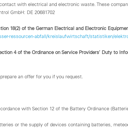
contact with electrical and electronic waste. These compa
ntrol GmbH: DE 20681702
ction 18(2) of the German Electrical and Electronic Equipme
-ressourcen-abfall/kreislaufwirtschaft/statistiken/elektro
ection 4 of the Ordinance on Service Providers’ Duty to Inf
repare an offer for you if you request.
accordance with Section 12 of the Battery Ordinance (Batteri
tteries or the supply of devices containing batteries, mete