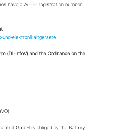
nies have a WEEE registration number.
nt
-und-elektronikaltgeraete
orm (DL-InfoV) and the Ordinance on the
eVO):
ocontrol GmbH is obliged by the Battery