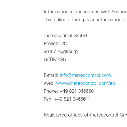
SC
リ
Japanase
mc Shop
再生可能エネルギーから成るポートフォリオの財務管理に
現
向けたクラウドベースのシステム。
商
ラ
Information in accordance with Section 
メテオコントロールについて
商
キ
This online offering is an information o
ーシ
mc Trust
ど
すべてのクラウド製品
ユ
能
データプライバシー
ユ
meteocontrol GmbH
セ
ソ
インプリント
Pröllstr. 28
各
関
86157 Augsburg
GERMANY
E-mail:
info@meteocontrol.com
Web:
www.meteocontrol.com/en
Phone: +49 821 346660
Fax: +49 821 3466611
Not yet familiar with VCOM?
Book a demo now or contact us directly at
info@meteocontrol.jp
or
+
Registered offices of meteocontrol 