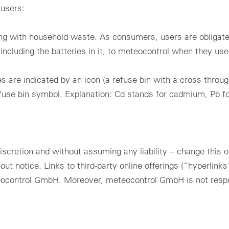
 users:
ng with household waste. As consumers, users are obligated
ncluding the batteries in it, to meteocontrol when they use
s are indicated by an icon (a refuse bin with a cross throug
fuse bin symbol. Explanation: Cd stands for cadmium, Pb fo
retion and without assuming any liability – change this onlin
hout notice. Links to third-party online offerings (“hyperlin
eocontrol GmbH. Moreover, meteocontrol GmbH is not respons