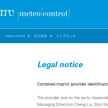
meteocontrol
会社概要
インプリント
自分の役職
クラウド
サポート＆学習
会社概要
キャリア
自
オ
Legal notice
SEARCH
Deutsch
アセットマネージャー、O&M
サポート
連絡先および所在地
Working at meteocontrol
資
bl
VCOM Cloud
資
The 
個々のシステムまたはポートフォリオ全体の監視、技術的
English
プロジェクトディベロッパー、EPC
トレーニング
リファレンス
Our jobs
括
運用とデータホスティング。
blu
Combined imprint (provider identificati
パ
French
エネルギートレーダー、IPP
ダウンロード
プレスルーム
Career FAQ
世
VCOM CMMS
パ
ト
Digital and automated management and reporting for
世
Italian
修理
Blog
Hy
efficient on-site service deployments
The provider and so the party responsi
遠
効
Spanish
イベント
Managing Directors Cheng Liu, Stijn St
PV
mc Assetpilot