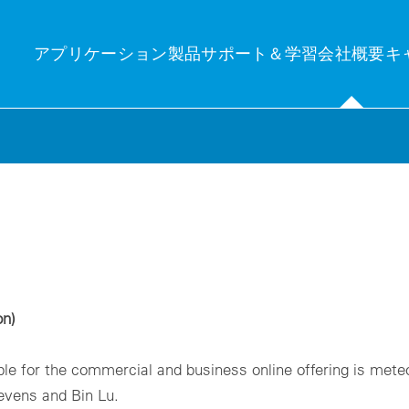
アプリケーション
製品
サポート＆学習
会社概要
キ
分の関心分野
ンサイト
テクニ
産管理
uelog Neo
発電量
産管理：PVシステムのワークフローと運用の自動化と監視に関する包
new central platform for control and monitoring
Photovo
的なソリューション。
e’Log X-Series (XM / XC)
Independen
on)
ーク制御＆エネルギートレーディング
界中のPVシステムを正確に監視・制御するための主要コンポーネン
Technic
ーク制御＆エネルギートレーディング：PVシステムの効率的な制御と
。
界中の電力網への適切な給電。
Minimizing
VCOM Login
brid EMS
ble for the commercial and business online offering is met
隔監視システム
Technic
率的なエネルギー管理により、消費量を制御し最適化します。
evens and Bin Lu.
モニタリング：個々および複数のPVシステムと蓄電池の正確な監視：
On-site qu