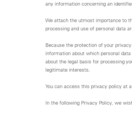
SC
リ
Japanase
mc Shop
any information concerning an identified
再生可能エネルギーから成るポートフォリオの財務管理に
現
向けたクラウドベースのシステム。
商
ラ
メテオコントロールについて
商
キ
We attach the utmost importance to the
ーシ
mc Trust
ど
processing and use of personal data are
すべてのクラウド製品
ユ
能
データプライバシー
ユ
セ
ソ
インプリント
Because the protection of your privacy
各
関
information about which personal data
about the legal basis for processing yo
legitimate interests.
You can access this privacy policy at 
In the following Privacy Policy, we w
Not yet familiar with VCOM?
Book a demo now or contact us directly at
info@meteocontrol.jp
or
+