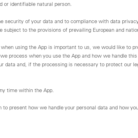
ADA
アルタイムデータ、分析、レポート。
 or identifiable natural person.
Technic
地での太陽光発電所の監視と制御、リアルタイムフィードバックとア
用＆産業用
ーム管理を含む。
Optimal si
用＆産業用：電力網に適合した制御と監視を行うための標準型ソリュ
ャビネット
 security of your data and to compliance with data privacy 
ョン – どの規模のPVプロジェクトにも対応可能。
の用途にも適した統一型制御盤。素早く設置して様々な方法で使用可
 subject to the provisions of prevailing European and natio
ーティリティスケール
。
テク
ーティリティスケール：大規模ソーラーパーク向けのカスタマイズ型
ンサー、カウンター、通信
リューション：最大限のスケーラビリティと電力網への確実な統合。
 when using the App is important to us, we would like to pr
種パラメーターの測定、ローカルデータ通信ならびに取り付け器具に
するアクセサリー。
Login
 we process when you use the App and how we handle this da
ur data and, if the processing is necessary to protect our le
Please note our
privacy policy
.
すべてのオンサイト製品
Forgot your password?
any time within the App.
ish to present how we handle your personal data and how yo
81 3 5990 5373
.