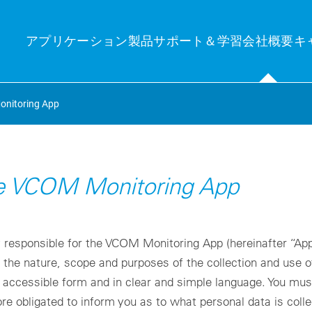
アプリケーション
製品
サポート＆学習
会社概要
キ
nitoring App
分の関心分野
ンサイト
テクニ
the VCOM Monitoring App
産管理
uelog Neo
発電量
産管理：PVシステムのワークフローと運用の自動化と監視に関する包
new central platform for control and monitoring
Photovo
的なソリューション。
e’Log X-Series (XM / XC)
Independen
responsible for the VCOM Monitoring App (hereinafter “App
ーク制御＆エネルギートレーディング
界中のPVシステムを正確に監視・制御するための主要コンポーネン
Technic
ーク制御＆エネルギートレーディング：PVシステムの効率的な制御と
。
 the nature, scope and purposes of the collection and use of
界中の電力網への適切な給電。
Minimizing
VCOM Login
brid EMS
 accessible form and in clear and simple language. You must
隔監視システム
Technic
率的なエネルギー管理により、消費量を制御し最適化します。
ore obligated to inform you as to what personal data is coll
モニタリング：個々および複数のPVシステムと蓄電池の正確な監視：
On-site qu