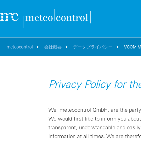
meteocontrol
会社概要
データプライバシー
VCOM Mo
自分の役職
クラウド
サポート＆学習
会社概要
キャリア
自
オ
Privacy Policy for 
SEARCH
Deutsch
アセットマネージャー、O&M
サポート
連絡先および所在地
Working at meteocontrol
資
bl
VCOM Cloud
資
The 
個々のシステムまたはポートフォリオ全体の監視、技術的
English
プロジェクトディベロッパー、EPC
トレーニング
リファレンス
Our jobs
括
運用とデータホスティング。
blu
We, meteocontrol GmbH, are the party 
パ
French
エネルギートレーダー、IPP
ダウンロード
プレスルーム
Career FAQ
世
VCOM CMMS
パ
ト
We would first like to inform you about
Digital and automated management and reporting for
世
Italian
修理
Blog
Hy
efficient on-site service deployments
transparent, understandable and easily
遠
効
Spanish
イベント
information at all times. We are theref
PV
mc Assetpilot