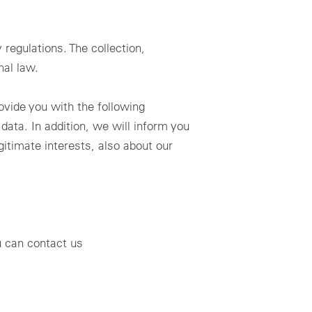
al design
zing for profitable PV & BESS systems
regulations. The collection,
nal law.
ニカルコンサルティングの概要
ovide you with the following
ta. In addition, we will inform you
gitimate interests, also about our
u can contact us
Schedule a demo now