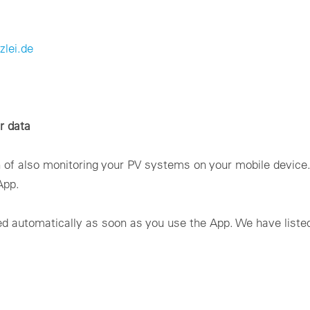
lei.de
r data
on of also monitoring your PV systems on your mobile devic
App.
ed automatically as soon as you use the App. We have liste