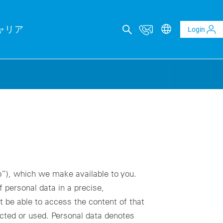
ャリア
Login
カルコンサルティング
レポート
ltaics and BESS reports
t analysis of PV and BESS revenue potential
”), which we make available to you.
al Due Diligence
 personal data in a precise,
 risk through technical review of your project planning
 be able to access the content of that
al Inspection
ected or used. Personal data denotes
ality assurance to identify asset defects