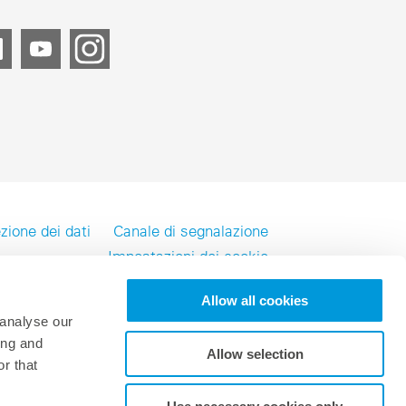
 progetto
ne tecnica
ualità in loco per individuare eventuali difetti delle risorse
azione tecnica
mento ottimale per impianti fotovoltaici e sistemi di
(BESS) economici
mica consulenza tecnica
zione dei dati
Canale di segnalazione
Impostazioni dei cookie
Allow all cookies
 analyse our
© 2026 meteocontrol, All Rights Reserved
ing and
Allow selection
Prenota dimostrazione
r that