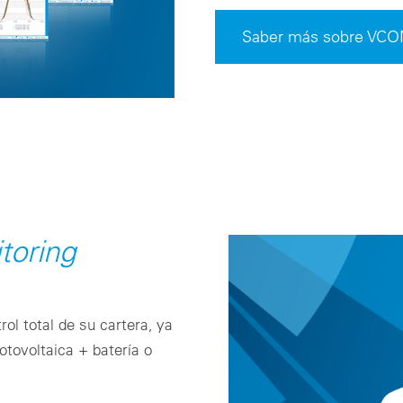
Saber más sobre VCO
toring
rol total de su cartera, ya
otovoltaica + batería o