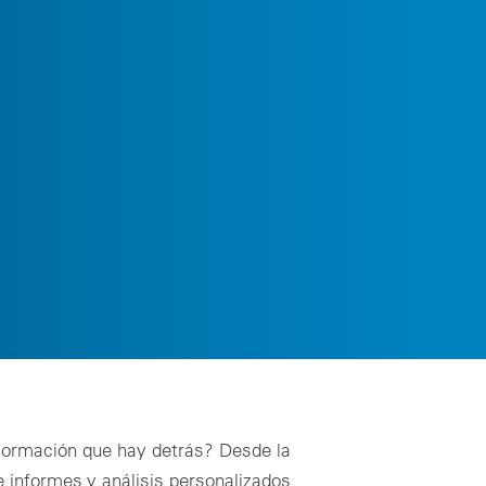
ión técnica
 calidad in situ para detectar defectos en las instalaciones
técnico
amiento óptimo para sistemas fotovoltaicos y de
iento de energía rentables
ios de asesoramiento técnico
Solicitar una demo ahora
formación que hay detrás? Desde la
e informes y análisis personalizados,