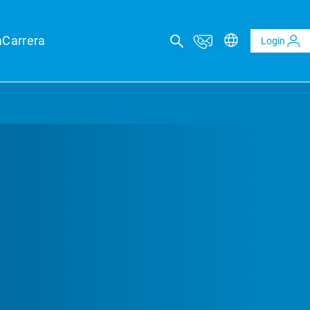
a
Carrera
Login
RAMIENTO TÉCNICO
s de rendimiento
s precisas de ingresos para garantizar su seguridad financiera
iones de PV y de BESS
ndependiente del potencial de rendimiento de los sistemas
cos y los sistemas de almacenamiento de energía
oría técnica
ón de riesgos mediante la revisión técnica de la planificación
ecto