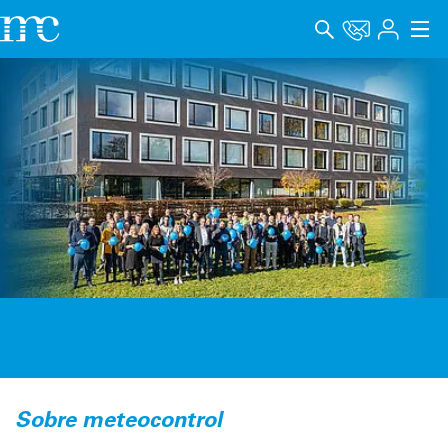
Aplicaciones
Productos
Soporte y Formación
Empresa
Carrera
Idioma
Aviso legal
Protección de datos
Sobre meteocontrol
Canal de denuncia