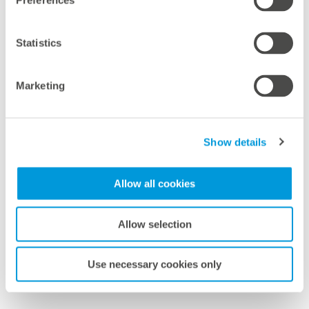
Preferences
por tanto, los empleados podían encender las
máquinas de embutición profunda y cuándo no (rojo).
Statistics
Marketing
Show details
Allow all cookies
Allow selection
Use necessary cookies only