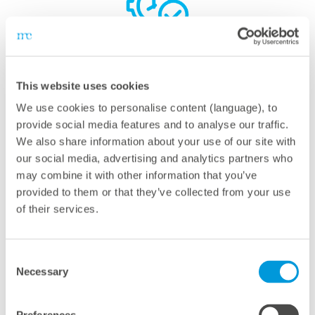
... uno de los primeros sistemas implementados en el
portal se encuentra en la Feria de Friburgo y
This website uses cookies
proporciona datos fiables desde noviembre de 2002.
We use cookies to personalise content (language), to
provide social media features and to analyse our traffic.
We also share information about your use of our site with
our social media, advertising and analytics partners who
may combine it with other information that you’ve
provided to them or that they’ve collected from your use
of their services.
... en los años noventa el sistema de visualización de
la producción de energía solar de uno de nuestros
Consent
clientes era un semáforo. Se trataba de un fabricante
Necessary
Selection
de bañeras y el semáforo mostraba cuándo el sistema
fotovoltaico del tejado producía electricidad (verde) y,