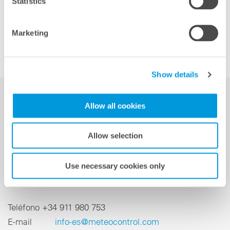
volver a la vista general
Statistics
Marketing
Show details
Allow all cookies
Contacto
Allow selection
meteocontrol Ibérica S.L.
CL Francisco Silvela 42
Use necessary cookies only
28028 Madrid | España
Teléfono +34 911 980 753
E-mail
info-es@meteocontrol.com