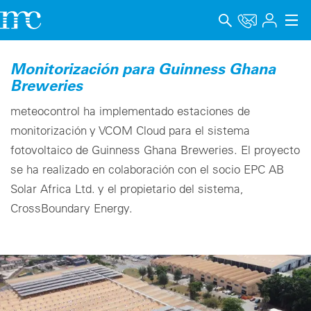
Aplicaciones
Monitorización para Guinness Ghana
Breweries
Productos
meteocontrol ha implementado estaciones de
Soporte y Formación
monitorización y VCOM Cloud para el sistema
fotovoltaico de Guinness Ghana Breweries. El proyecto
Empresa
se ha realizado en colaboración con el socio EPC AB
Carrera
Solar Africa Ltd. y el propietario del sistema,
CrossBoundary Energy.
Idioma
Aviso legal
Protección de datos
Canal de denuncia