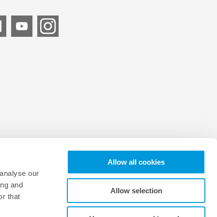
ión técnica
 calidad in situ para detectar defectos en las instalaciones
técnico
amiento óptimo para sistemas fotovoltaicos y de
iento de energía rentables
ios de asesoramiento técnico
Allow all cookies
 analyse our
Solicitar una demo ahora
ing and
Allow selection
r that
de denuncia
Configuración de cookies