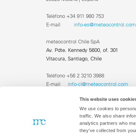
SC
bate
mc Assetpilot
Japanase
mc Shop
inf
Moni
Sistema cloud para la gestión financiera de su cartera de
info
activos de energías renovables
Sobre meteocontrol
Sol
Teléfono +34 911 980 753
Ca
Solu
E-mail
info-es@meteocontrol.com
mc Trust
foto
Arma
muy 
Todos los productos Cloud
Uti
Protección de datos
Sen
Sol
meteocontrol Chile SpA
esca
Aviso Legal
Acce
Av. Pdte. Kennedy 5600, of. 301
loca
Vitacura, Santiago, Chile
T
Teléfono ‎+56 2 3210 3988
E-mail
info-cl@meteocontrol.com
This website uses cookie
Novedades de productos para The smarter E 2026 (en inglés)
We use cookies to personal
¿Aún no conoce VCOM?
traffic. We also share info
Solicite hoy mismo una demo o póngase en contacto con nosotros a 
analytics partners who may
DE
EN
FR
IT
ES
J
they’ve collected from your