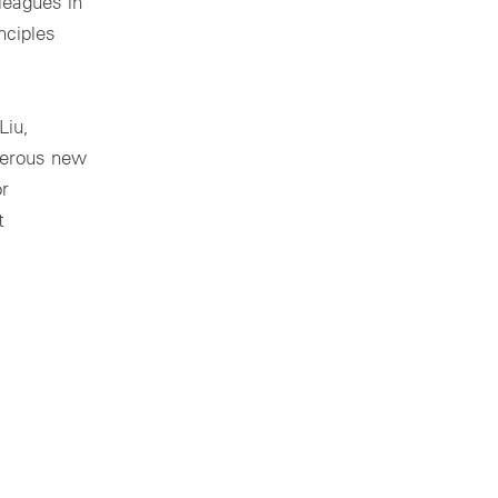
lleagues in
nciples
Liu,
merous new
or
t