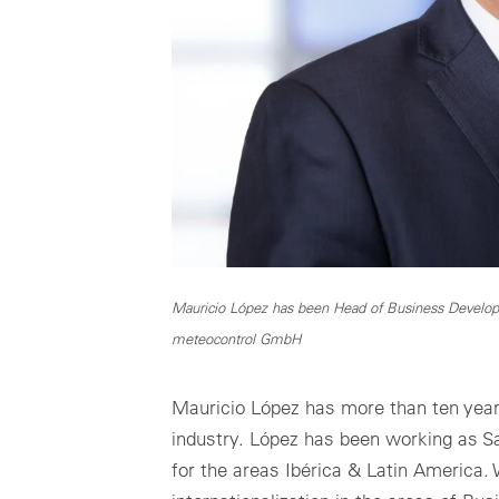
Mauricio López has been Head of Business Developm
meteocontrol GmbH
Mauricio López has more than ten years
industry. López has been working as S
for the areas Ibérica & Latin America. 