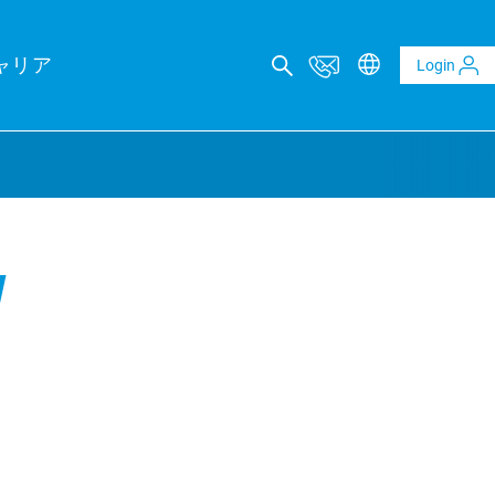
ャリア
Login
カルコンサルティング
l
レポート
ltaics and BESS reports
t analysis of PV and BESS revenue potential
al Due Diligence
 risk through technical review of your project planning
al Inspection
ality assurance to identify asset defects