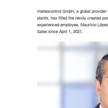
SC
リ
Japanase
mc Shop
再生可能エネルギーから成るポートフォリオの財務管理に
現
向けたクラウドベースのシステム。
商
ラ
meteocontrol GmbH, a global provider 
メテオコントロールについて
商
キ
ーシ
plants, has filled the newly created p
mc Trust
ど
すべてのクラウド製品
ユ
experienced employee. Mauricio López 
能
データプライバシー
ユ
Sales since April 1, 2021.
セ
ソ
インプリント
各
関
Not yet familiar with VCOM?
Book a demo now or contact us directly at
info@meteocontrol.jp
or
+