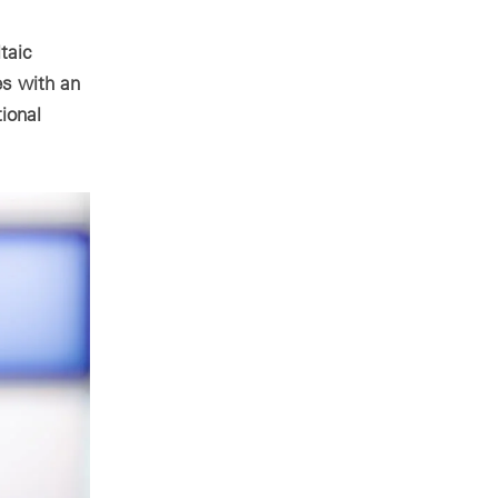
al design
zing for profitable PV & BESS systems
taic
es with an
ional
ニカルコンサルティングの概要
Schedule a demo now