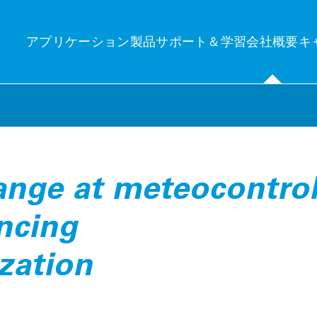
アプリケーション
製品
サポート＆学習
会社概要
キ
分の関心分野
ンサイト
テクニ
ange at meteocontro
産管理
uelog Neo
発電量
ncing
産管理：PVシステムのワークフローと運用の自動化と監視に関する包
new central platform for control and monitoring
Photovo
的なソリューション。
e’Log X-Series (XM / XC)
Independen
ーク制御＆エネルギートレーディング
ization
界中のPVシステムを正確に監視・制御するための主要コンポーネン
Technic
ーク制御＆エネルギートレーディング：PVシステムの効率的な制御と
。
界中の電力網への適切な給電。
Minimizing
VCOM Login
brid EMS
隔監視システム
Technic
率的なエネルギー管理により、消費量を制御し最適化します。
モニタリング：個々および複数のPVシステムと蓄電池の正確な監視：
On-site qu