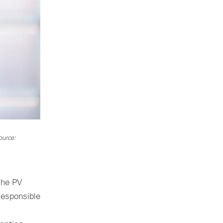
ource:
the PV
responsible