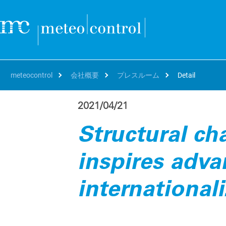
meteocontrol
会社概要
プレスルーム
Detail
2021/04/21
自分の役職
クラウド
サポート＆学習
会社概要
キャリア
自
オ
Structural ch
SEARCH
Deutsch
アセットマネージャー、O&M
サポート
連絡先および所在地
Working at meteocontrol
資
bl
VCOM Cloud
inspires adva
資
The 
個々のシステムまたはポートフォリオ全体の監視、技術的
English
プロジェクトディベロッパー、EPC
トレーニング
リファレンス
Our jobs
括
運用とデータホスティング。
blu
パ
French
エネルギートレーダー、IPP
ダウンロード
プレスルーム
Career FAQ
international
世
VCOM CMMS
パ
ト
Digital and automated management and reporting for
世
Italian
修理
Blog
Hy
efficient on-site service deployments
遠
効
Spanish
イベント
PV
mc Assetpilot