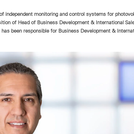
ADA
アルタイムデータ、分析、レポート。
Technic
地での太陽光発電所の監視と制御、リアルタイムフィードバックとア
用＆産業用
ーム管理を含む。
Optimal si
of independent monitoring and control systems for photovol
用＆産業用：電力網に適合した制御と監視を行うための標準型ソリュ
ャビネット
ョン – どの規模のPVプロジェクトにも対応可能。
osition of Head of Business Development & International Sal
の用途にも適した統一型制御盤。素早く設置して様々な方法で使用可
ーティリティスケール
has been responsible for Business Development & Internat
。
テク
ーティリティスケール：大規模ソーラーパーク向けのカスタマイズ型
ンサー、カウンター、通信
リューション：最大限のスケーラビリティと電力網への確実な統合。
種パラメーターの測定、ローカルデータ通信ならびに取り付け器具に
するアクセサリー。
Login
Please note our
privacy policy
.
すべてのオンサイト製品
Forgot your password?
81 3 5990 5373
.