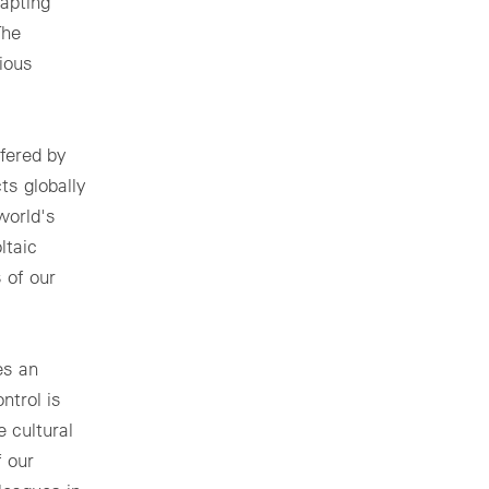
dapting
The
ious
fered by
ts globally
world's
ltaic
 of our
es an
ntrol is
 cultural
 our