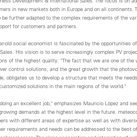
siness Development & International Sales. The focus is on a
mers in new markets both in Europe and on all continents. 
 be further adapted to the complex requirements of the var
pport for customers and partners.
-old social economist is fascinated by the opportunities of
ales. His vision is to serve increasingly complex PV projec
ns of the highest quality: "The fact that we are one of the 
er control solutions, and the great growth that the photovo
e, obligates us to develop a structure that meets the needs
customized solutions in the main regions of the world."
 doing an excellent job," emphasizes Mauricio López and se
growing demands at the highest level in the future. meteoco
 with different areas of expertise as well as with diverse
er requirements and needs can be addressed to the best of