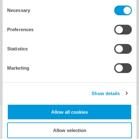
Consent
クイックリンク
Necessary
Cookie settings
Selection
Preferences
ロケーション
リファレンス
Statistics
ダウンロード
サポート
認証と宣言
Marketing
meteocontrol Energy
Show details
Allow all cookies
DE
EN
FR
IT
ES
JP
Allow selection