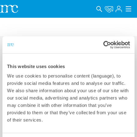
アプリケーション
製品
サポート＆学習
連絡先
This website uses cookies
会社概要
We use cookies to personalise content (language), to
メテオコントロールジャパン株式会社
キャリア
provide social media features and to analyse our traffic.
We also share information about your use of our site with
KR GINZA II 6F,
Language
our social media, advertising and analytics partners who
2-15-2 Ginza, Chuo-ku,
Phone +81 3 5990 5373
may combine it with other information that you’ve
インプリント
provided to them or that they’ve collected from your use
Tokyo 104-0061, Japan
E-mail
info@meteocontrol.jp
of their services.
データプライバシー
Whistleblower channel