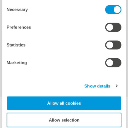
Consent
クイックリンク
Necessary
Cookie settings
Selection
Preferences
ロケーション
リファレンス
Statistics
ダウンロード
サポート
認証と宣言
Marketing
meteocontrol Energy
Show details
Allow all cookies
DE
EN
FR
IT
ES
JP
Allow selection