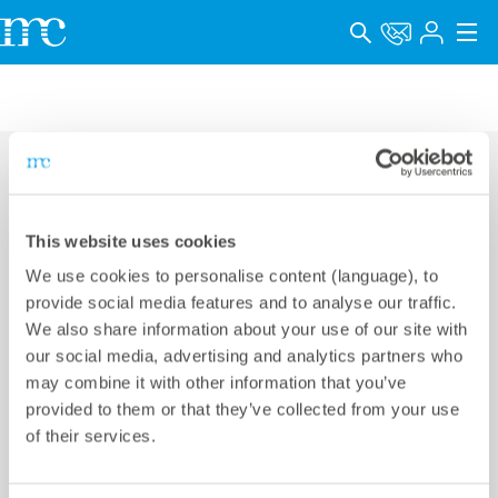
アプリケーション
製品
サポート＆学習
連絡先
This website uses cookies
会社概要
We use cookies to personalise content (language), to
メテオコントロールジャパン株式会社
キャリア
provide social media features and to analyse our traffic.
We also share information about your use of our site with
KR GINZA II 6F,
Language
our social media, advertising and analytics partners who
2-15-2 Ginza, Chuo-ku,
Phone +81 3 5990 5373
may combine it with other information that you’ve
インプリント
provided to them or that they’ve collected from your use
Tokyo 104-0061, Japan
E-mail
info@meteocontrol.jp
of their services.
データプライバシー
Whistleblower channel