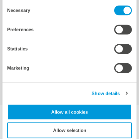
Consent
クイックリンク
Necessary
Cookie settings
Selection
Preferences
ロケーション
リファレンス
Statistics
ダウンロード
サポート
認証と宣言
Marketing
meteocontrol Energy
Show details
Allow all cookies
DE
EN
FR
IT
ES
JP
Allow selection