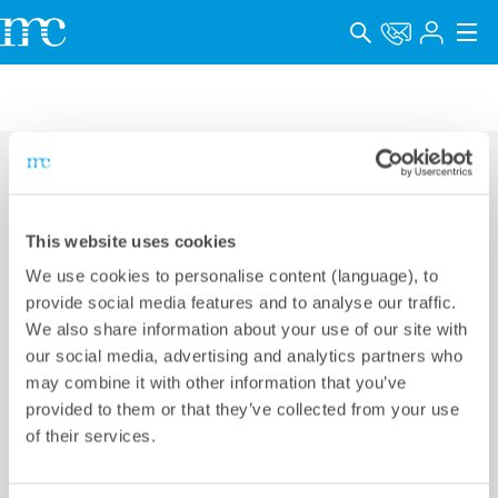
アプリケーション
製品
サポート＆学習
連絡先
This website uses cookies
会社概要
We use cookies to personalise content (language), to
メテオコントロールジャパン株式会社
キャリア
provide social media features and to analyse our traffic.
We also share information about your use of our site with
KR GINZA II 6F,
Language
our social media, advertising and analytics partners who
2-15-2 Ginza, Chuo-ku,
Phone +81 3 5990 5373
may combine it with other information that you’ve
インプリント
provided to them or that they’ve collected from your use
Tokyo 104-0061, Japan
E-mail
info@meteocontrol.jp
of their services.
データプライバシー
Whistleblower channel