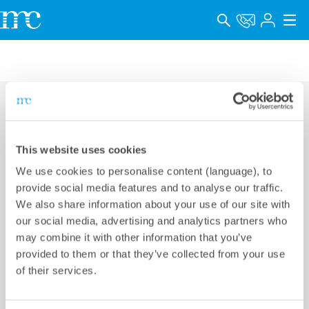
アプリケーション
製品
サポート＆学習
連絡先
This website uses cookies
会社概要
We use cookies to personalise content (language), to
メテオコントロールジャパン株式会社
キャリア
provide social media features and to analyse our traffic.
We also share information about your use of our site with
KR GINZA II 6F,
Language
our social media, advertising and analytics partners who
2-15-2 Ginza, Chuo-ku,
Phone +81 3 5990 5373
may combine it with other information that you’ve
インプリント
provided to them or that they’ve collected from your use
Tokyo 104-0061, Japan
E-mail
info@meteocontrol.jp
of their services.
データプライバシー
Whistleblower channel