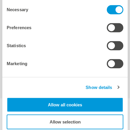
Consent
クイックリンク
Necessary
Cookie settings
Selection
Preferences
ロケーション
リファレンス
Statistics
ダウンロード
サポート
認証と宣言
Marketing
meteocontrol Energy
Show details
Allow all cookies
DE
EN
FR
IT
ES
JP
Allow selection