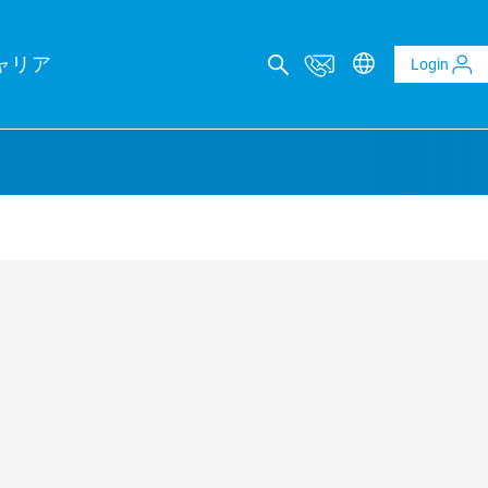
ャリア
Login
カルコンサルティング
レポート
ltaics and BESS reports
t analysis of PV and BESS revenue potential
al Due Diligence
 risk through technical review of your project planning
al Inspection
ality assurance to identify asset defects