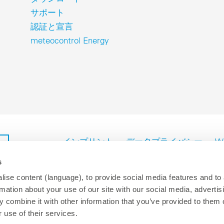
ADA
アルタイムデータ、分析、レポート。
Technic
サポート
地での太陽光発電所の監視と制御、リアルタイムフィードバックとア
用＆産業用
ーム管理を含む。
Optimal si
認証と宣言
用＆産業用：電力網に適合した制御と監視を行うための標準型ソリュ
ャビネット
ョン – どの規模のPVプロジェクトにも対応可能。
meteocontrol Energy
の用途にも適した統一型制御盤。素早く設置して様々な方法で使用可
ーティリティスケール
。
テク
ーティリティスケール：大規模ソーラーパーク向けのカスタマイズ型
ンサー、カウンター、通信
リューション：最大限のスケーラビリティと電力網への確実な統合。
種パラメーターの測定、ローカルデータ通信ならびに取り付け器具に
するアクセサリー。
Login
Please note our
privacy policy
.
すべてのオンサイト製品
Forgot your password?
インプリント
データプライバシー
Wh
P
s
ise content (language), to provide social media features and to
rmation about your use of our site with our social media, advertis
81 3 5990 5373
.
 combine it with other information that you’ve provided to them o
 use of their services.