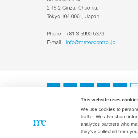
SC
リ
Japanase
mc Shop
再生可能エネルギーから成るポートフォリオの財務管理に
2-15-2 Ginza, Chuo-ku,
現
向けたクラウドベースのシステム。
商
ラ
メテオコントロールについて
Tokyo 104-0061, Japan
商
キ
ーシ
mc Trust
ど
すべてのクラウド製品
ユ
能
Phone +81 3 5990 5373
データプライバシー
ユ
セ
ソ
E-mail
info@meteocontrol.jp
インプリント
各
関
DE
EN
FR
IT
ES
J
This website uses cookie
We use cookies to personal
Not yet familiar with VCOM?
traffic. We also share info
Book a demo now or contact us directly at
info@meteocontrol.jp
or
+
analytics partners who may
they’ve collected from your