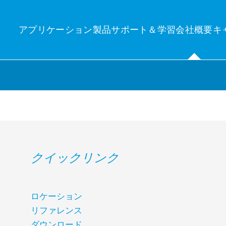
アプリケーション
製品
サポート＆学習
会社概要
キ
分の関心分野
ンサイト
テクニ
産管理
uelog Neo
発電量
クイックリンク
産管理：PVシステムのワークフローと運用の自動化と監視に関する包
new central platform for control and monitoring
Photovo
的なソリューション。
e’Log X-Series (XM / XC)
Independen
ーク制御＆エネルギートレーディング
界中のPVシステムを正確に監視・制御するための主要コンポーネン
Technic
ーク制御＆エネルギートレーディング：PVシステムの効率的な制御と
。
界中の電力網への適切な給電。
ロケーション
Minimizing
VCOM Login
brid EMS
隔監視システム
リファレンス
Technic
率的なエネルギー管理により、消費量を制御し最適化します。
モニタリング：個々および複数のPVシステムと蓄電池の正確な監視：
On-site qu
ダウンロード