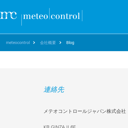
meteocontrol
会社概要
Blog
自分の役職
クラウド
サポート＆学習
会社概要
キャリア
自
オ
SEARCH
Deutsch
アセットマネージャー、O&M
サポート
連絡先および所在地
Working at meteocontrol
資
bl
VCOM Cloud
連絡先
資
The 
個々のシステムまたはポートフォリオ全体の監視、技術的
English
プロジェクトディベロッパー、EPC
トレーニング
リファレンス
Our jobs
括
運用とデータホスティング。
blu
パ
French
エネルギートレーダー、IPP
ダウンロード
プレスルーム
Career FAQ
世
VCOM CMMS
パ
ト
Digital and automated management and reporting for
メテオコントロールジャパン株式会社
世
Italian
修理
Blog
Hy
efficient on-site service deployments
遠
効
Spanish
イベント
PV
mc Assetpilot
KR GINZA II 6F,