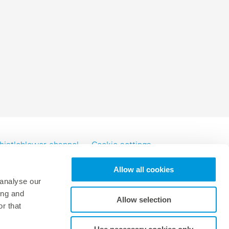
al design
zing for profitable PV & BESS systems
ニカルコンサルティングの概要
istleblower channel
Cookie settings
Allow all cookies
 analyse our
Schedule a demo now
ing and
© 2026 meteocontrol, All Rights Reserved
Allow selection
r that