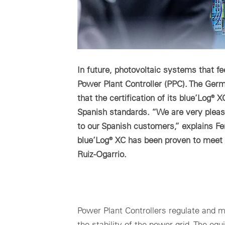
In future, photovoltaic systems that f
Power Plant Controller (PPC). The Ge
that the certification of its blue’Log®
Spanish standards. “We are very please
to our Spanish customers,” explains F
blue’Log® XC has been proven to meet a
Ruiz-Ogarrio.
Power Plant Controllers regulate and mo
the stability of the power grid. The 