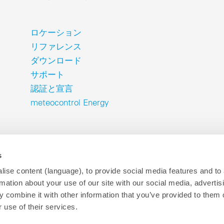
ロケーション
リファレンス
ダウンロード
サポート
認証と宣言
meteocontrol Energy
s
ise content (language), to provide social media features and to
rmation about your use of our site with our social media, advertis
 combine it with other information that you’ve provided to them o
インプリント
データプライバシー
Wh
P
 use of their services.