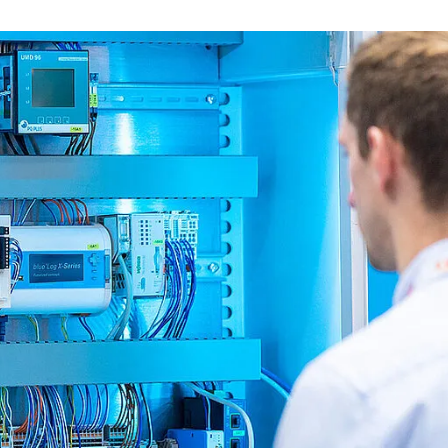
ADA
アルタイムデータ、分析、レポート。
Technic
地での太陽光発電所の監視と制御、リアルタイムフィードバックとア
用＆産業用
ーム管理を含む。
Optimal si
用＆産業用：電力網に適合した制御と監視を行うための標準型ソリュ
ャビネット
ョン – どの規模のPVプロジェクトにも対応可能。
の用途にも適した統一型制御盤。素早く設置して様々な方法で使用可
ーティリティスケール
。
テク
ーティリティスケール：大規模ソーラーパーク向けのカスタマイズ型
ンサー、カウンター、通信
リューション：最大限のスケーラビリティと電力網への確実な統合。
種パラメーターの測定、ローカルデータ通信ならびに取り付け器具に
するアクセサリー。
Login
Please note our
privacy policy
.
すべてのオンサイト製品
Forgot your password?
81 3 5990 5373
.