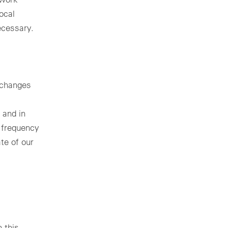
ocal
ecessary.
 changes
 and in
 frequency
te of our
h this