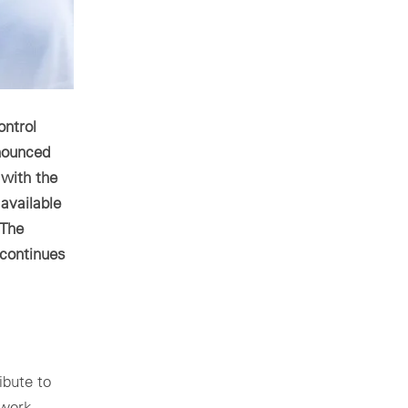
ontrol
nounced
 with the
available
“The
 continues
ibute to
twork