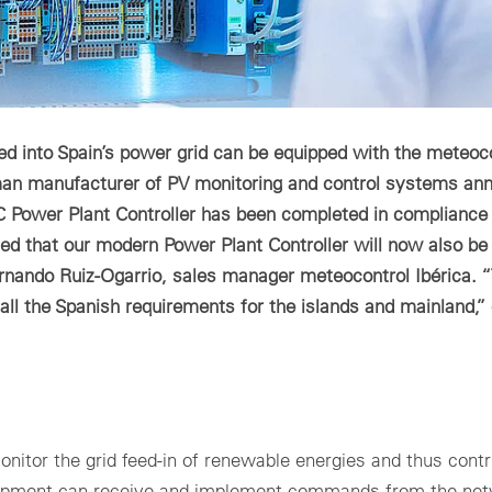
eed into Spain’s power grid can be equipped with the meteoc
rman manufacturer of PV monitoring and control systems an
 XC Power Plant Controller has been completed in compliance
d that our modern Power Plant Controller will now also be 
ernando Ruiz-Ogarrio, sales manager meteocontrol Ibérica. 
ll the Spanish requirements for the islands and mainland,”
nitor the grid feed-in of renewable energies and thus contr
equipment can receive and implement commands from the ne