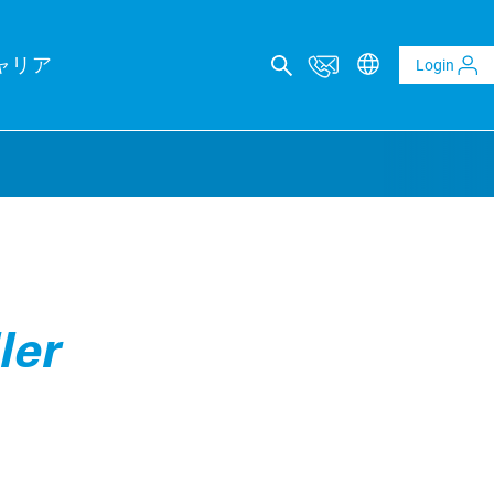
ャリア
Login
カルコンサルティング
レポート
ler
ltaics and BESS reports
t analysis of PV and BESS revenue potential
al Due Diligence
 risk through technical review of your project planning
al Inspection
ality assurance to identify asset defects