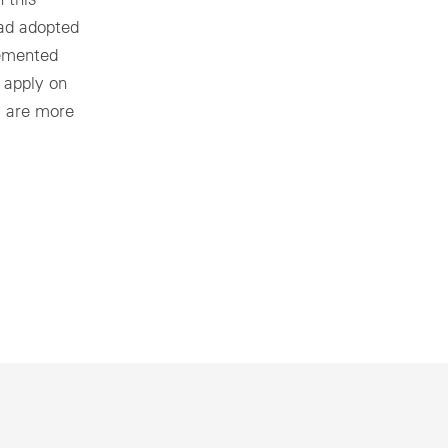
had adopted
lemented
 apply on
s are more