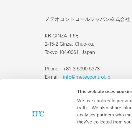
メテオコントロールジャパン株式会社
KR GINZA II 6F,
2-15-2 Ginza, Chuo-ku,
Tokyo 104-0061, Japan
Phone +81 3 5990 5373
E-mail
info@meteocontrol.jp
This website uses cookie
We use cookies to personal
traffic. We also share info
analytics partners who may
DE
EN
FR
IT
ES
J
they’ve collected from your