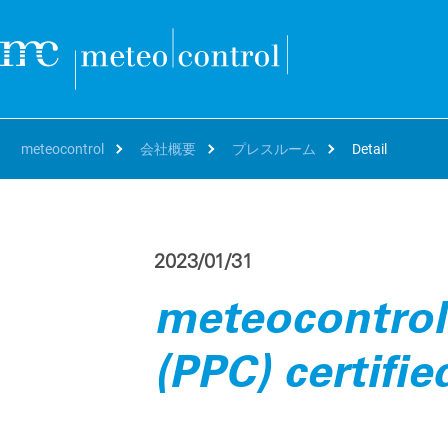
meteocontrol
会社概要
プレスルーム
Detail
自分の役職
クラウド
サポート＆学習
会社概要
キャリア
自
オ
2023/01/31
SEARCH
Deutsch
アセットマネージャー、O&M
サポート
連絡先および所在地
Working at meteocontrol
資
bl
VCOM Cloud
meteocontrol
資
The 
個々のシステムまたはポートフォリオ全体の監視、技術的
English
プロジェクトディベロッパー、EPC
トレーニング
リファレンス
Our jobs
括
運用とデータホスティング。
blu
パ
(PPC) certifie
French
エネルギートレーダー、IPP
ダウンロード
プレスルーム
Career FAQ
世
VCOM CMMS
パ
ト
Digital and automated management and reporting for
世
Italian
修理
Blog
Hy
efficient on-site service deployments
遠
効
Spanish
イベント
PV
mc Assetpilot