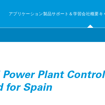
アプリケーション
製品
サポート＆学習
会社概要
キ
分の関心分野
ンサイト
テクニ
産管理
uelog Neo
発電量
 Power Plant Control
産管理：PVシステムのワークフローと運用の自動化と監視に関する包
new central platform for control and monitoring
Photovo
的なソリューション。
e’Log X-Series (XM / XC)
Independen
ーク制御＆エネルギートレーディング
d for Spain
界中のPVシステムを正確に監視・制御するための主要コンポーネン
Technic
ーク制御＆エネルギートレーディング：PVシステムの効率的な制御と
。
界中の電力網への適切な給電。
Minimizing
VCOM Login
brid EMS
隔監視システム
Technic
率的なエネルギー管理により、消費量を制御し最適化します。
モニタリング：個々および複数のPVシステムと蓄電池の正確な監視：
On-site qu