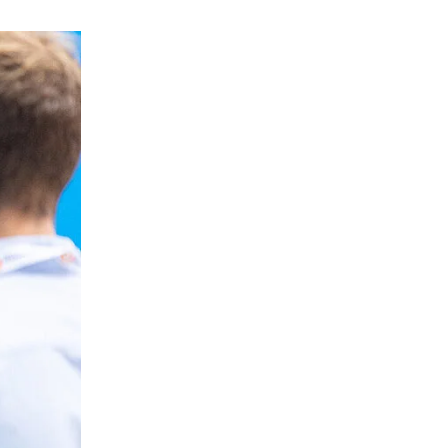
al design
zing for profitable PV & BESS systems
ニカルコンサルティングの概要
Schedule a demo now