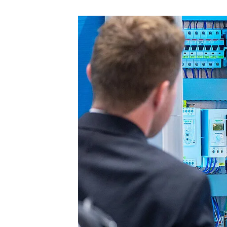
SC
リ
Japanase
mc Shop
再生可能エネルギーから成るポートフォリオの財務管理に
現
向けたクラウドベースのシステム。
商
ラ
メテオコントロールについて
商
キ
ーシ
mc Trust
ど
すべてのクラウド製品
ユ
能
データプライバシー
ユ
セ
ソ
インプリント
各
関
Not yet familiar with VCOM?
Book a demo now or contact us directly at
info@meteocontrol.jp
or
+