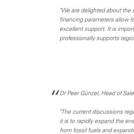
"We are delighted about the
financing parameters allow f
excellent support. It is impo
professionally supports region
Dr Peer Günzel, Head of Sale
"The current discussions re
it is to rapidly expand the 
from fossil fuels and expandi