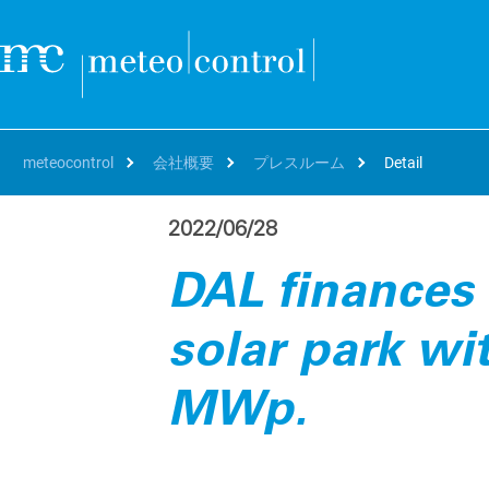
meteocontrol
会社概要
プレスルーム
Detail
2022/06/28
自分の役職
クラウド
サポート＆学習
会社概要
キャリア
自
オ
DAL finances
SEARCH
Deutsch
アセットマネージャー、O&M
サポート
連絡先および所在地
Working at meteocontrol
資
bl
VCOM Cloud
solar park wit
資
The 
個々のシステムまたはポートフォリオ全体の監視、技術的
English
プロジェクトディベロッパー、EPC
トレーニング
リファレンス
Our jobs
括
運用とデータホスティング。
blu
パ
French
エネルギートレーダー、IPP
ダウンロード
プレスルーム
Career FAQ
MWp.
世
VCOM CMMS
パ
ト
Digital and automated management and reporting for
世
Italian
修理
Blog
Hy
efficient on-site service deployments
遠
効
Spanish
イベント
PV
mc Assetpilot