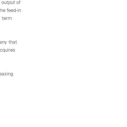
 output of
he feed-in
t term
any that
cquires
easing