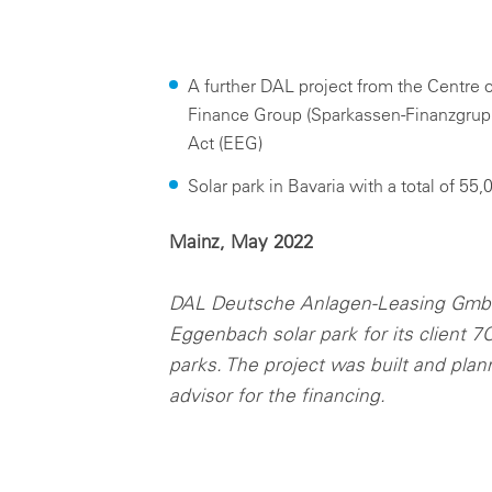
SC
リ
Japanase
mc Shop
再生可能エネルギーから成るポートフォリオの財務管理に
現
向けたクラウドベースのシステム。
商
ラ
メテオコントロールについて
商
キ
ーシ
A further DAL project from the Centre 
mc Trust
ど
すべてのクラウド製品
ユ
Finance Group (Sparkassen-Finanzgrup
能
データプライバシー
ユ
Act (EEG)
セ
ソ
インプリント
各
Solar park in Bavaria with a total of 55
関
Mainz, May 2022
DAL Deutsche Anlagen-Leasing GmbH &
Eggenbach solar park for its client 7
parks. The project was built and plan
advisor for the financing.
Not yet familiar with VCOM?
Book a demo now or contact us directly at
info@meteocontrol.jp
or
+