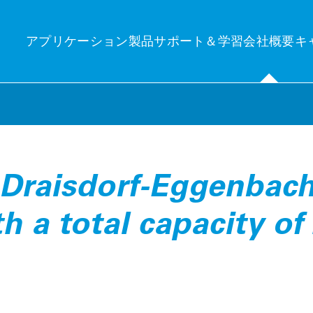
アプリケーション
製品
サポート＆学習
会社概要
キ
分の関心分野
ンサイト
テクニ
 Draisdorf-Eggenbac
産管理
uelog Neo
発電量
h a total capacity of
産管理：PVシステムのワークフローと運用の自動化と監視に関する包
new central platform for control and monitoring
Photovo
的なソリューション。
e’Log X-Series (XM / XC)
Independen
ーク制御＆エネルギートレーディング
界中のPVシステムを正確に監視・制御するための主要コンポーネン
Technic
ーク制御＆エネルギートレーディング：PVシステムの効率的な制御と
。
界中の電力網への適切な給電。
Minimizing
VCOM Login
brid EMS
隔監視システム
Technic
率的なエネルギー管理により、消費量を制御し最適化します。
モニタリング：個々および複数のPVシステムと蓄電池の正確な監視：
On-site qu