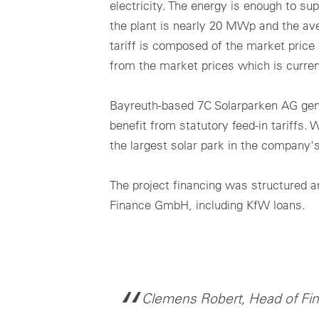
electricity. The energy is enough to sup
the plant is nearly 20 MWp and the ave
tariff is composed of the market price
from the market prices which is curren
Bayreuth-based 7C Solarparken AG gene
benefit from statutory feed-in tariffs
the largest solar park in the company's
The project financing was structured 
Finance GmbH, including KfW loans.
Clemens Robert, Head of Fin