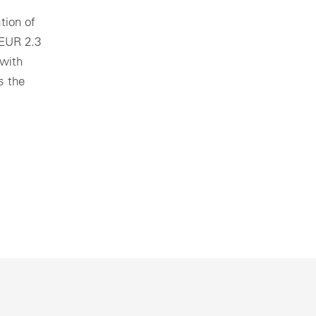
tion of
 EUR 2.3
 with
s the