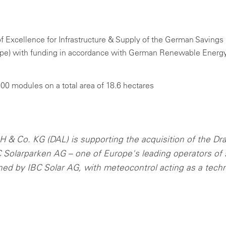
ADA
アルタイムデータ、分析、レポート。
Technic
地での太陽光発電所の監視と制御、リアルタイムフィードバックとア
用＆産業用
ーム管理を含む。
Optimal si
用＆産業用：電力網に適合した制御と監視を行うための標準型ソリュ
ャビネット
ョン – どの規模のPVプロジェクトにも対応可能。
of Excellence for Infrastructure & Supply of the German Savings
の用途にも適した統一型制御盤。素早く設置して様々な方法で使用可
ーティリティスケール
pe) with funding in accordance with German Renewable Energ
。
テク
ーティリティスケール：大規模ソーラーパーク向けのカスタマイズ型
ンサー、カウンター、通信
リューション：最大限のスケーラビリティと電力網への確実な統合。
種パラメーターの測定、ローカルデータ通信ならびに取り付け器具に
,000 modules on a total area of 18.6 hectares
するアクセサリー。
Login
Please note our
privacy policy
.
すべてのオンサイト製品
Forgot your password?
 Co. KG (DAL) is supporting the acquisition of the Dra
C Solarparken AG – one of Europe's leading operators of 
ned by IBC Solar AG, with meteocontrol acting as a techn
81 3 5990 5373
.