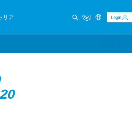
ャリア
Login
カルコンサルティング
h
レポート
 20
ltaics and BESS reports
t analysis of PV and BESS revenue potential
al Due Diligence
 risk through technical review of your project planning
al Inspection
ality assurance to identify asset defects