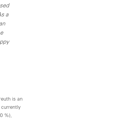
ased
As a
an
he
appy
reuth is an
 currently
90 %),