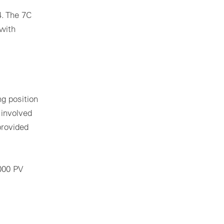
4. The 7C
 with
g position
 involved
provided
000 PV