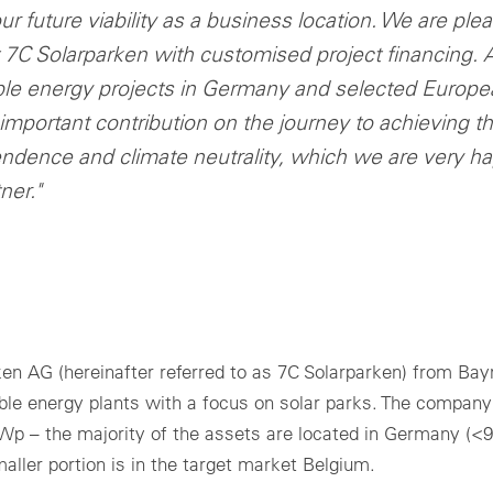
 future viability as a business location. We are ple
 7C Solarparken with customised project financing. 
able energy projects in Germany and selected Europe
important contribution on the journey to achieving t
ndence and climate neutrality, which we are very h
ner."
ken AG (hereinafter referred to as 7C Solarparken) from Bay
le energy plants with a focus on solar parks. The company
MWp – the majority of the assets are located in Germany (<
aller portion is in the target market Belgium.