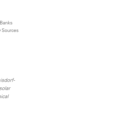
al design
zing for profitable PV & BESS systems
 Banks
y Sources
ニカルコンサルティングの概要
isdorf-
solar
ical
Schedule a demo now