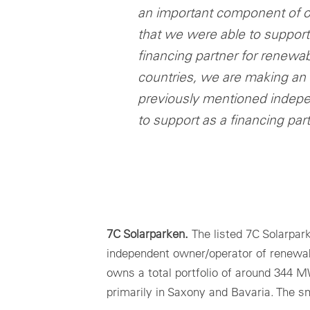
an important component of our
that we were able to support
financing partner for renew
countries, we are making an 
previously mentioned indepe
to support as a financing part
7C Solarparken.
The listed 7C Solarpar
independent owner/operator of renewab
owns a total portfolio of around 344 
primarily in Saxony and Bavaria. The sm