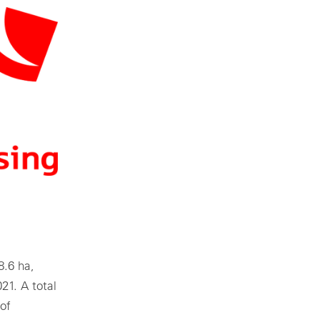
8.6 ha,
21. A total
of