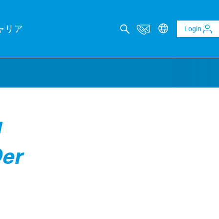
ャリア
Login
カルコンサルティング
l
レポート
Der
ltaics and BESS reports
t analysis of PV and BESS revenue potential
al Due Diligence
 risk through technical review of your project planning
al Inspection
ality assurance to identify asset defects