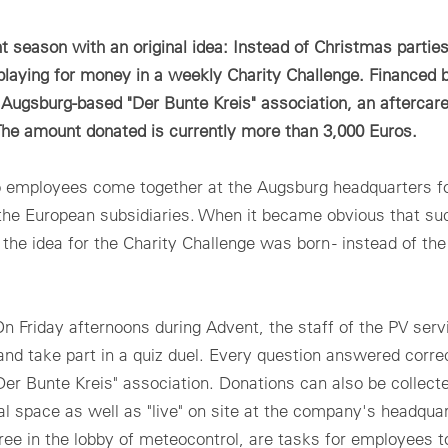
ADA
アルタイムデータ、分析、レポート。
Technic
地での太陽光発電所の監視と制御、リアルタイムフィードバックとア
用＆産業用
ーム管理を含む。
Optimal si
season with an original idea: Instead of Christmas partie
用＆産業用：電力網に適合した制御と監視を行うための標準型ソリュ
ャビネット
ョン – どの規模のPVプロジェクトにも対応可能。
laying for money in a weekly Charity Challenge. Financed 
の用途にも適した統一型制御盤。素早く設置して様々な方法で使用可
ーティリティスケール
ugsburg-based "Der Bunte Kreis" association, an aftercare 
。
テク
ーティリティスケール：大規模ソーラーパーク向けのカスタマイズ型
n. The amount donated is currently more than 3,000 Euros.
ンサー、カウンター、通信
リューション：最大限のスケーラビリティと電力網への確実な統合。
種パラメーターの測定、ローカルデータ通信ならびに取り付け器具に
するアクセサリー。
Login
so employees come together at the Augsburg headquarters fo
 the European subsidiaries. When it became obvious that su
Please note our
privacy policy
.
すべてのオンサイト製品
, the idea for the Charity Challenge was born - instead of th
Forgot your password?
.
n Friday afternoons during Advent, the staff of the PV serv
 and take part in a quiz duel. Every question answered corre
er Bunte Kreis" association. Donations can also be collect
81 3 5990 5373
.
tal space as well as "live" on site at the company's headquar
ee in the lobby of meteocontrol, are tasks for employees t