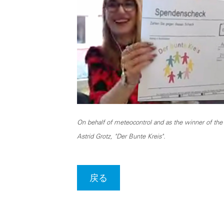
On behalf of meteocontrol and as the winner of the
Astrid Grotz, "Der Bunte Kreis".
戻る