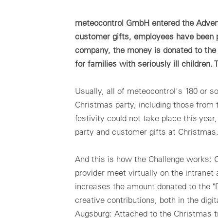
SC
リ
Japanase
mc Shop
再生可能エネルギーから成るポートフォリオの財務管理に
現
向けたクラウドベースのシステム。
商
ラ
meteocontrol GmbH entered the Advent 
メテオコントロールについて
商
キ
ーシ
customer gifts, employees have been p
mc Trust
ど
すべてのクラウド製品
ユ
company, the money is donated to the A
能
データプライバシー
ユ
for families with seriously ill childre
セ
ソ
インプリント
各
関
Usually, all of meteocontrol's 180 or 
Christmas party, including those from
festivity could not take place this year
party and customer gifts at Christmas
And this is how the Challenge works: O
provider meet virtually on the intranet
Not yet familiar with VCOM?
increases the amount donated to the "D
Book a demo now or contact us directly at
info@meteocontrol.jp
or
+
creative contributions, both in the digi
Augsburg: Attached to the Christmas tr