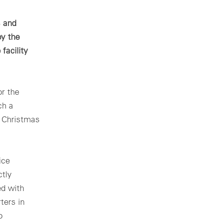
al design
zing for profitable PV & BESS systems
s and
by the
facility
ニカルコンサルティングの概要
r the
ch a
e Christmas
ice
ctly
Schedule a demo now
ed with
ters in
o