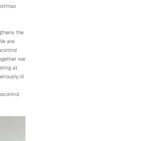
ristmas
gthens the
"We are
control
Together we
ting at
riously-ill
ocontrol