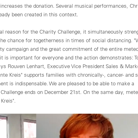
increases the donation. Several musical performances, Ch
ady been created in this context.
l reason for the Charity Challenge, it simultaneously stren
the chance for togetherness in times of social distancing. 
rity campaign and the great commitment of the entire meteo
it is important for everyone and the action demonstrates: 
ays Rouven Lenhart, Executive Vice President Sales & Marke
te Kreis" supports families with chronically-, cancer- and se
ment is indispensable. We are pleased to be able to make a
ity Challenge ends on December 21st. On the same day, mete
Kreis".