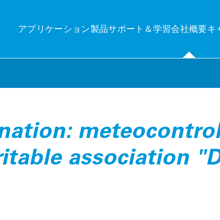
アプリケーション
製品
サポート＆学習
会社概要
キ
分の関心分野
ンサイト
テクニ
nation: meteocontro
産管理
uelog Neo
発電量
itable association "
産管理：PVシステムのワークフローと運用の自動化と監視に関する包
new central platform for control and monitoring
Photovo
的なソリューション。
e’Log X-Series (XM / XC)
Independen
ーク制御＆エネルギートレーディング
界中のPVシステムを正確に監視・制御するための主要コンポーネン
Technic
ーク制御＆エネルギートレーディング：PVシステムの効率的な制御と
。
界中の電力網への適切な給電。
Minimizing
VCOM Login
brid EMS
隔監視システム
Technic
率的なエネルギー管理により、消費量を制御し最適化します。
モニタリング：個々および複数のPVシステムと蓄電池の正確な監視：
On-site qu