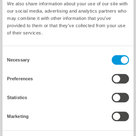
We also share information about your use of our site with
Quicklinks
our social media, advertising and analytics partners who
Impostazioni dei cookie
may combine it with other information that you’ve
provided to them or that they’ve collected from your use
Sedi
of their services.
Riferimenti
Area download
Consent
Supporto
Necessary
Selection
Certificazioni e dichiarazioni
mc Shop
Preferences
meteocontrol Energy
Statistics
Marketing
meteocontrol newsletter