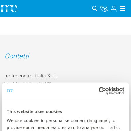
Applicazioni
Prodotti
Supporto & Apprendimento
Contatti
Impresa
meteocontrol Italia S.r.l.
Carriera
Via Mosè Bianchi 101,
20149 Milano MI | Italia
Lingua
Telefono +39 0 282 957 900
Menzioni legali
E-mail
info-it@meteocontrol.com
This website uses cookies
Protezione dei dati
We use cookies to personalise content (language), to
provide social media features and to analyse our traffic.
Canale di segnalazione